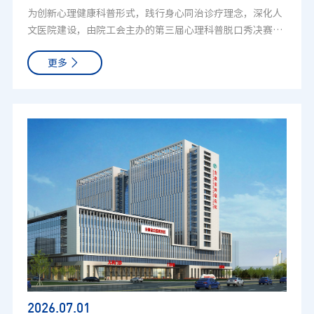
内外顶尖专家先进护理理念与标准化操作流程。会后科室将
为创新心理健康科普形式，践行身心同治诊疗理念，深化人
现人才培养、临床使用、职业成长一体化发展。此次校院交
组织内部专题复盘，把会议所学应用于本院介入超声、超声
文医院建设，由院工会主办的第三届心理科普脱口秀决赛于
流，为我院医助招聘找到了高效路径，搭建起院校协同育人
造影临床护理工作，完善围手术期护理流程、健全不良反应
2026年6月30日举办。大赛前期从33组初赛作品中筛选22组
的优质平台。下一步，我院将加快落实本次洽谈成果，细化
应急处置预案、优化患者随访与健康宣教体系，以规范化、
更多
医护选手晋级决赛。选手结合临床真实经历，围绕患者心理
合作方案，稳步推进校院对接、人才输送落地、后勤保障落
精细化超声护理，为肿瘤微创诊疗患者提供更安全、优质的
疏导、医护情绪调节、医患沟通等内容，以脱口秀形式拆解
地等各项工作，借助高校资源持续壮大医疗辅助队伍，全面
医疗服务。参会同仁纷纷表示，此次研讨会内容充实、收获
专业心理知识，用通俗幽默的表达开展科普，兼具趣味性与
提升诊疗服务效率与医疗服务质量，推动医院高质量可持续
颇丰，有效解决了临床工作中诸多疑难问题。未来，华东区
实用性。 评委从科普专业度、舞台表现、传播价值、现场感
发展。
域超声医学、护理团队将持续深化学术联动，常态化开展技
染力综合打分。经比拼，现场评出一等奖2名、二等奖5名及
术交流，不断完善超声专科护理体系，推动区域超声诊疗与
若干三等奖。 特邀评审安徽省精神卫生中心陈娟主任、合肥
护理水平协同提升，为广大群众提供更高质量、更安全的超
市第十一中学专职心理教师、国家“励耕计划”特聘培训导
声医疗健康保障。（图文：陶堃；初审：叶磊；终审：何年
师甄茂芬老师对活动予以高度评价，表示本次赛事创新科普
安）
载体，既为医护搭建减压平台，产出的心理疏导方法可直接
运用于临床；选手立足一线故事共情医患需求，科普内容专
业有温度，有效提升全院人文服务与心理科普水平。此次活
动是医院工会关爱职工、深耕健康科普、打造人文医院的重
要实践。活动以特色舞台让医护化身心理科普宣传员，舒缓
一线工作压力，拉近医患心理距离。下一步，院工会将持续
丰富科普形式，常态化开展职工心理关爱与健康科普活动，
2026.07
.01