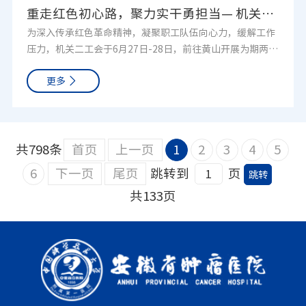
夯实身心同治服务模式，持续提升人文护理与科普工作质
重走红色初心路，聚力实干勇担当— 机关二工会开展红色文化两天一晚疗休养活动
量，助力医院高质量发展。（文/图： 李洁/ 崔媛媛 审稿：
为深入传承红色革命精神，凝聚职工队伍向心力，缓解工作
刘筝筝/ 孙妍）
压力，机关二工会于6月27日-28日，前往黄山开展为期两天
一晚的红色疗休养活动，将革命传统教育、徽州人文研学与
更多
职工休养相结合，让大家在行走中感悟初心，在休憩中凝聚
奋进力量。本次活动的核心环节为参观岩寺新四军军部旧址
红色教育基地。大家依次参观了“序厅”“岩寺集结”“誓
师东进”“军民情深”“抗日烽火”“铁军传承”六大展
厅，在展馆内，重点展示1938年春，南方八省十四个地区的
共798条
首页
上一页
1
2
3
4
5
红军游击队历经艰险，奔赴岩寺集中整编为新四军的在文峰
6
下一页
尾页
跳转到
页
塔下誓师出发，开赴抗日前线的壮举的历史过程以及叶挺、
共133页
项英等将领的指挥场景。大家驻足观看珍贵历史文物、老照
片、旧时使用的生活用品、作战器具与复原场景，认真聆听
讲解员讲述新四军在皖南开展斗争的峥嵘往事。在物资匮
乏、环境艰苦的年代，革命先辈们坚守信仰、心系群众、奋
勇抗争的事迹直击人心，孩子们在实地参观中接受红色熏
陶，种下爱国爱党的种子。也让在场职工接受了一次深刻的
党性教育与精神洗礼，真切感悟今日安稳生活的来之不