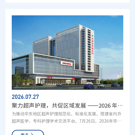
染力，充分展现抗癌事业温暖向上的精神面貌。进入主旨报
告环节，多位国内顶尖肿瘤专家依次登台，围绕肿瘤诊疗前
沿技术、规范化治疗、康复管理等课题开展分享。讲座内容
学术性较强，部分专业理论会员理解起来存在难度，但大家
依旧全程专注、认真聆听，耐心捕捉与自身康复息息相关的
信息，主动搜寻能够指导日常调养、规范复查、科学康复的
实用知识。现场不少会员随身携带纸笔，及时记录收获，求
知态度令人动容。会员们表示，能够在家门口参与如此规格
的学术大会十分难得。此次参会拓宽了视野，更新了抗癌认
知，更加坚定了科学抗癌、积极康复的信念。安徽省癌症康
复俱乐部持续搭建病友学习交流平台。今后俱乐部将继续组
织各类交流观摩活动，为广大会员创造近距离接触前沿医学
资讯的机会，引导大家坚持规范治疗、保持良好心态，抱团
2026.07
.27
互助，携手奔赴康复之路。（俱乐部 王佳莉）
聚力超声护理，共促区域发展 ——2026 年华东区域超声护理专题研讨会在合肥圆满落幕
为推动华东地区超声护理规范化、标准化发展，搭建省内外
超声医学、专科护理学术交流平台，7月26日，2026年华东
区域超声护理专题研讨会于安徽合肥顺利举办。本次会议汇