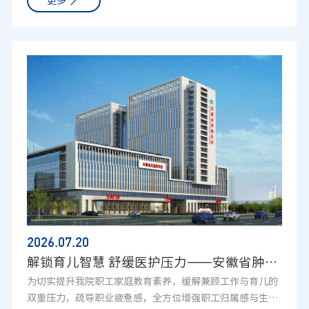
更多
聚华东多省超声医学、介入护理领域顶尖专家齐聚现场，聚
焦超声造影、介入超声围手术期护理、并发症防控等前沿议
题开展深度研讨，会议全程学术氛围浓厚，取得圆满成功。
专家齐聚，开幕启幕擘画发展新方向上午8时，研讨会正式
拉开帷幕，中国科学技术大学附属第一医院超声科何年安教
授，中国科学技术大学附属第一医院（西区）超声科叶磊主
任致开场辞，陶堃主持开幕式。致辞中，专家充分肯定超声
专科护理在微创介入诊疗、造影检查安全保障中的核心作
用，指出当前介入超声技术快速普及背景下，标准化护理流
程、不良反应应急处置、多学科协作模式是行业发展刚需，
期待本次会议打通华东区域学术壁垒，分享先进临床经验，
切实提升区域超声护理整体服务能力。精品授课，聚焦临床
难点分享前沿成果本次会议授课专家阵容强大，来自苏州大
学附属第一医院、中山大学附属第一医院、上海市肺科医
院、上海交通大学医学院附属瑞金医院、浙江省多家三甲医
2026.07
.20
院及中科大附一院等国内知名医疗机构的超声护理权威登台
解锁育儿智慧 舒缓医护压力——安徽省肿瘤医院心灵驿站第八期智慧父母研修班顺利结业
授课，覆盖超声护理全链条临床重难点，内容紧贴临床实
为切实提升我院职工家庭教育素养，缓解兼顾工作与育儿的
操，兼具共识解读、风险管控、手术护理、质控管理多重维
双重压力，疏导职业疲惫感，全方位增强职工归属感与生活
度：1.苏州大学附属第一医院曹伟护士长带来《CEUS护理专