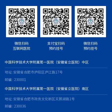
易。 行程途中，先后游览西溪南、唐模古村落，白墙黛瓦、
亭台流水尽显徽州独有的人文韵味，傍晚漫步街巷，欣赏特
色鳌鱼灯与烟火夜景，在自然风光与古建街巷间卸下平日工
作的紧绷感。次日我们走进谢裕大茶博园，亲手体验采茶、
制茶工序，近距离感受传统制茶匠人踏实专注的做事态度，
在山水之间舒缓压力，同事之间也借此机会交流谈心，拉近
了彼此距离。活动结束后，大家纷纷表示，此次两日之行既
微信扫码
支付宝扫码
微信扫码
是放松身心的休养之旅，更是洗涤思想的红色研学之旅。作
互联网医院
预约挂号
预约挂号
为医院行政工作者，将把新四军不畏艰难、无私奉献的革命
（铁军精神）精神融入日常工作中，牢记使命，以更饱满的
热情、更务实的态度服务患者，立足岗位履职担当，为医院
中国科学技术大学附属第一医院（安徽省立医院）中区
高质量发展贡献力量。（机关二工会 李凤娟/文 朱庆莉 崔玲
地址 :安徽省合肥市庐阳区庐江路17号
玲 李凤娟/图）
邮编 : 230001
中国科学技术大学附属第一医院（安徽省立医院）南区
地址 :安徽省合肥市政务文化新区天鹅湖路1号
邮编 : 230036