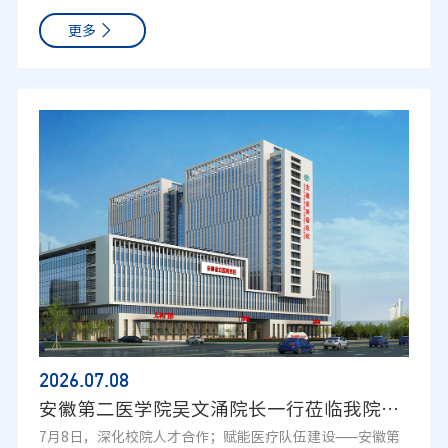
幸福感，2026年5月8日，安徽省肿瘤医院心理小组联合心灵
家共识解读》，系统梳理超声造影标准化护理规范，统一造
更多
驿站举办第八期智慧父母研修班。为期两个月的研修班近日
影全流程护理操作标准；2.中山大学附属第一医院雷阳阳护
顺利落下帷幕。本次研修班全程免费，限定12人小班化教
士长围绕《介入超声手术室建设与管理》，分享手术室布
学，每周一次课程，共计八场专题学习，由高级家庭教育指
局、院感管控、人员配置、流程优化成熟经验；3.中科大附
导师及团体心理辅导师李凤侠老师全程带导，国家二级心理
一院王萍老师讲解《超声造影常见不良反应的鉴别与处
咨询师兼高级家庭教育指导师刘筝筝护士长担任班主任，精
理》，结合大量真实病例拆解过敏、不适等突发情况应急处
准破解广大家长在育儿路上遇到的各类难题。开班之初，组
置方案；4.上海市肺科医院汤春红护士长主讲《超声引导下
织开展开班典礼，完成班务搭建，并宣读“入班誓词”，以
经皮肺穿刺并发症及护理流程》，细化肺穿刺术前评估、术
满满的仪式感开启智慧父母成长之旅。课程中，针对家长普
中配合、术后观察全套护理要点；5.中科大附一院章燕梅老
遍困惑的亲子隔阂问题，剖析“付出不被孩子理解”的核心
师分享《超声引导经皮甲状腺结节射频消融术护理配合》，
原因，传授共情沟通技巧；聚焦孩子学习被动、拖延厌学痛
针对甲状腺微创消融手术，讲解体位管理、术中监护、术后
点，分享激发自主学习动力的落地方法；围绕青少年沉迷手
并发症预防等精细化护理方案。整场授课理论结合实操案
机的家庭矛盾，引导家长柔性引导，让孩子发自内心合理管
例，专家深入浅出、干货满满，参会医护认真记录、积极思
控电子产品。面对青春期叛逆难题，课程拆解青少年心理特
考，针对日常工作中的实操困惑同步记录交流要点。圆桌研
质，提供温和有效的共处方案，同时普及青少年心理问题的
讨，碰撞思维破解临床护理痛点主题授课结束后，大会设置
预防与干预手段，筑牢孩子心理健康防线。结业典礼现场温
全体讨论总结圆桌论坛，由浙江大学医学院附属第二医院潘
2026.07
.08
情满满，全体学员回顾两个月的学习历程，分享自身改变与
慧丽护士长担任主持人，四大临床热点议题引发全场热烈探
安徽第二医学院吴文涌院长一行莅临我院交流座谈
亲子关系的改善成果。同时邀请学员的宝贝们参与结业典
讨：1、如何优化超声造影患者检查与随访流程；2、介入超
7月8日，深化校院人才合作；赋能医疗队伍建设——安徽第
礼，见证妈妈的成长与收获，此外伴侣也以线上形式，坦诚
声新技术（融合导航等）对护理配合提出的全新要求；3、