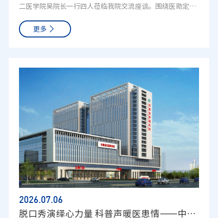
二医学院吴院长一行四人莅临我院交流座谈。围绕医助定向
讲述学员在育儿观念、情绪管理上的可喜变化，对大家主动
护理沟通要点与护理质量提升策略；4、急救标准化与多学
招聘、长期校企合作、人才后勤保障等重点工作展开专项交
学习家庭教育、用心经营家庭的举动给予充分认可与全力支
科协作模式构建；与会专家、参会临床医师、护理骨干自由
更多
流。医院教育科、及部分临床科室负责人参加此次会议。 会
持。参与学员表示，小班团辅模式让同频家长能够互相交
发言，结合本院实际分享质控管理、患者宣教、风险防控落
上，我院首先介绍了自2025年启动的医助专项招聘工作推进
流、彼此赋能，告别单向灌输式讲课，所有方法简单易懂、
地办法，针对基层医院超声护理薄弱环节交换解决方案，形
情况。为精准匹配各科室临床工作特点，我院依据各门诊、
可以直接运用到日常生活里。本次公益研修班以实战为核
成多项可落地、可推广的实操思路，现场交流氛围热烈高
病区实际业务需求制定精细化用人方案，面向医学相关人才
心，把家庭教育理论转化为可落地的行动方案。结业不是学
效。论坛尾声，中国科学技术大学附属第一医院超声科叶显
组织选拔，当前行业内医助从业资格考试整体通过率偏低、
习的终点，而是实践的起点。后续主办方将持续搭建家长交
俊主任做会议总结。叶显俊主任对全天授课、研讨核心内容
备考周期长，优质持证人才供给紧张，加大了人才引进难
流平台，助力更多家庭理顺亲子关系，以科学、温暖的方式
进行梳理复盘，强调超声护理“安全为先、规范为本、人文
度，医助队伍建设成为我院现阶段人才工作的重点。我院希
陪伴孩子稳步成长。
为辅”的发展理念，明确超声医护协作的重要性，肯定超声
望依托医学院校优质生源平台，建立长期定向输送渠道。 吴
护理在超声诊疗中的基石作用，鼓励参会人员将本次所学转
院长对我院人才建设规划表示高度认可，并详细介绍了学校
化到日常诊疗工作中，持续优化介入超声、超声造影全周期
临床医学专业人才培养体系、应届毕业生实习就业政策、助
护理服务。圆满收官，携手共建华东超声护理新高地本次研
理医师持证人才储备现状。双方针对医助定向输送、岗前规
讨会搭建起华东地区超声医疗与专科护理互通互鉴的优质学
范化培训、临床带教管理、执业能力提升等核心议题展开深
术平台，覆盖超声造影、介入手术室管理、肺穿刺、甲状腺
度研讨，梳理了合作流程、考核标准、岗位分配等具体细
消融、不良反应急救、多学科协作等临床核心场景，既解读
则。 在远期合作规划方面，双方达成初步共识。针对引进医
国家级行业共识，又分享一线实战经验，兼顾理论高度与临
助的现实生活需求，我院将逐步推进员工公寓配套住房保障
床实用性。作为本次会议承办参与单位，安徽省肿瘤医院超
2026.07
.06
方案，切实解决青年医务工作者后顾之忧，提升岗位留存
声科介入亚专科参会人员认真学习、积极交流，充分吸收省
脱口秀演绎心力量 科普声暖医患情——中国科大附一院第三届心理科普脱口秀决赛圆满落幕
率。同时，依托院校教学资源，搭建临床教学实践基地，实