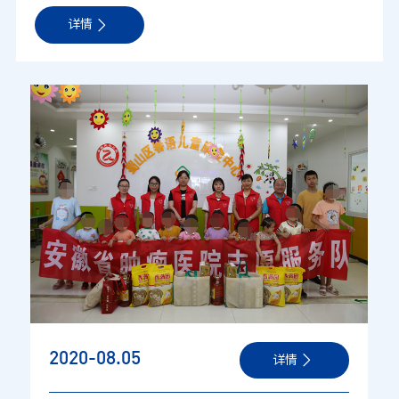
在这
炙热如火
的
8
月，
详情
音乐像一缕
清凉的微风
，
吹
入幼儿的心田；
音乐像盛开的花朵，
带幼儿
游览彩虹音乐王国
。
走进
儿童血液科
，
让我们跟随孩子
们
徜徉在音乐的海洋中。
随着美妙的乐曲，挥着灵动的
沙锤
，踏着欢快的
音乐节奏
，
“音乐
会
”在热闹
的欢声笑语中
拉开了序幕
。
乐享游戏音乐是可玩、可听、可演、可以无限创造的。当音
2020-08
.05
详情
乐遇见游戏，又会发生哪些有趣的事情呢？