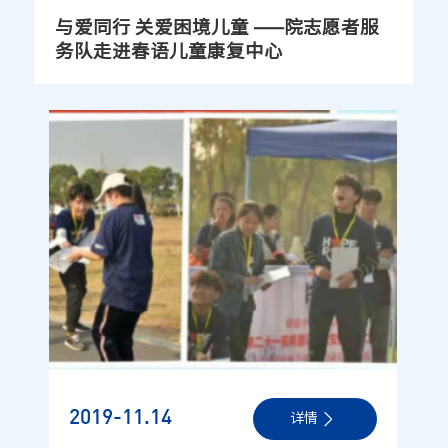
与爱同行 关爱困境儿童 ——院志愿者服
随着
一阵阵清脆的
沙锤声
，一个个
手拉手做游戏
的身影。
原
务队走进春语儿童康复中心
来
孩子们
在玩《小白兔拔萝卜》的游戏
。孩子们用
沙锤的沙
沙声表达出了愉悦的心情
，
在游戏中体会和小伙伴们玩耍的
形式多样的音乐游戏
和自由歌唱中
让孩子们在欢声笑语中拉
乐趣和默契
。
近了与
小
同伴和
家长
的距离，一张张灿烂的笑脸，构成了
夏
日
里最美的画面
。
时间过的很快，转眼过了一个多小时的时
间了，孩子们在一起表演《再见歌》歌声中依依不舍的结束
了本次音乐会的活动。
贝多芬说：
“音乐是比一切智能、一切哲学更高的启示。”
音乐在孩子的成长过程中必不可少，它让孩子畅游世界多了
双翅膀、多了一缕阳光、多了一份自信，是孩子健全人格的
点睛之笔。此次活动为孩子们提供了感受音乐之美的机会，
激发了孩子们对音乐的兴趣和感受美、体现美、表现美的欲
望，使得孩子们在音乐的世界里尽放生命的流光，美轮美
奂
！(院心理小组 刘筝筝 黄洋 文/图)
2019-11
.14
详情