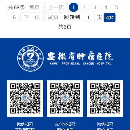
共68条
首页
上一页
1
2
3
4
5
6
下一页
尾页
跳转到
页
共6页
微信扫码
支付宝扫码
微信扫码
互联网医院
预约挂号
预约挂号