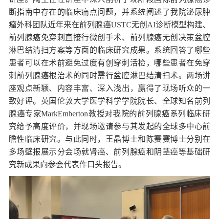
断指南中存在的临床痛点问题，并系统阐述了我院泌尿肿
瘤外科团队近年来在前列腺癌USTC无创AI诊断模型构建、
前列腺癌免穿刺直接行微创手术、前列腺癌无创决策盆腔
淋巴结清扫方案等方面的临床研究成果。系统回答了哪些
患者可以在术前避免过度有创穿刺活检，哪些患者在免穿
刺前列腺癌根治术的同时需行盆腔淋巴结清扫术。两场讲
座观点新颖、内容丰富、深入浅出，赢得了现场听众的一
致好评。英国伦敦大学医学科学学院院长、全球知名前列
腺癌专家MarkEmberton教授对我院的前列腺癌系列临床研
究给予高度评价，并现场邀请参与其发起的全球多中心前
瞻性临床研究。与此同时，王晶博士和陈赛赛博士分别在
多场壁报展示分会场就肾癌、前列腺癌和阴茎癌等基础研
究新成果向参会代表作口头报告。