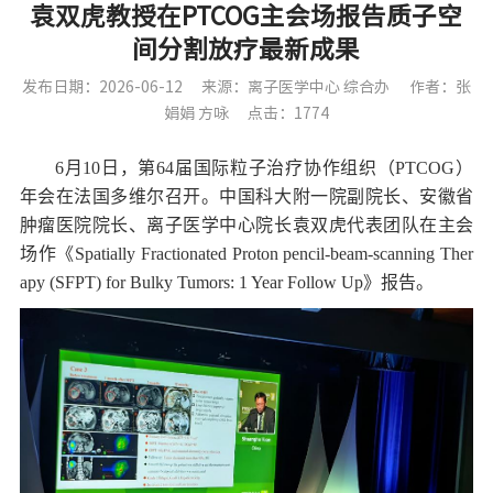
袁双虎教授在PTCOG主会场报告质子空
间分割放疗最新成果
发布日期：2026-06-12
来源：离子医学中心 综合办
作者：张
娟娟 方咏
点击：1774
6
月
10
日，第
64
届国际粒子治疗协作组织（
PTCOG
）
年会在法国多维尔召开。中国科大附一院副院长、安徽省
肿瘤医院院长、离子医学中心院长袁双虎代表团队在主会
场作《
Spatially Fractionated Proton pencil-beam-scanning Ther
apy (SFPT) for Bulky Tumors: 1 Year Follow Up
》报告。