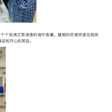
一个个充满艾草清香的端午香囊。馥郁的药香弥漫在病房
满足和开心的笑容。