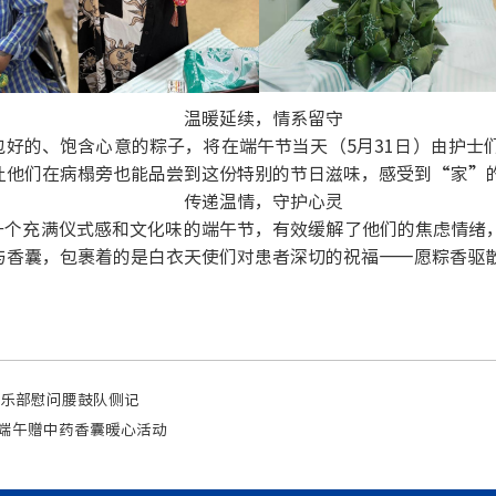
温暖延续，情系留守
包好的、饱含心意的粽子，将在端午节当天（
5
月
31
日）由护士
让他们在病榻旁也能品尝到这份特别的节日滋味，感受到“家”
传递温情，守护心灵
一个充满仪式感和文化味的端午节，有效缓解了他们的焦虑情绪
与香囊，包裹着的是白衣天使们对患者深切的祝福
——愿粽香驱
俱乐部慰问腰鼓队侧记
端午赠中药香囊暖心活动