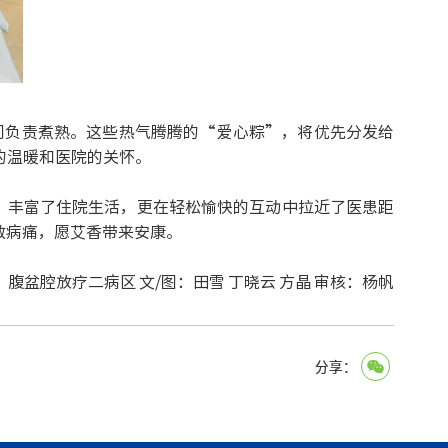
们负责煮熟。这些热气腾腾的“爱心粽”，将优先分发给
的温暖和医院的关怀。
，丰富了住院生活，更在轻松愉快的互动中拉近了医患距
散病痛，愿艾香带来安康。
腹盆腔放疗二病区
文
/
图：田雪
丁晓云
方晶
审核：杨帆
分享：