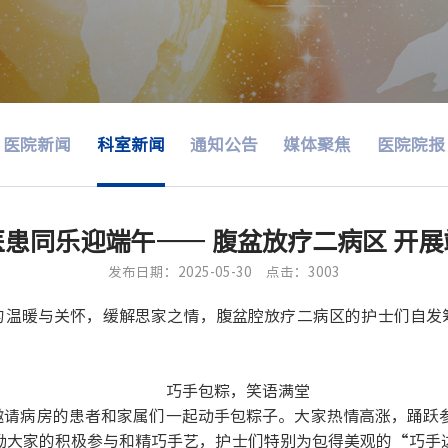
医院新闻
科室新闻
通知公告
媒体聚焦
医院院报
患同乐迎端午—— 腹盆放疗二病区 开
发布日期：2025-05-30
点击：3003
的温暖与关怀，缓解思家之情，腹盆腔放疗二病区
的护士们自发
巧手包粽，笑语满堂
邀请病房的患者和家属们一起动手包粽子。大家热情高涨，踊跃
励大家的积极参与和精巧手艺，护士们特别为包得美观的
“巧手