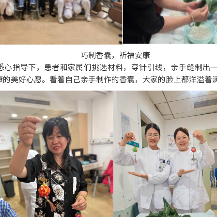
巧制香囊，祈福安康
悉心指导下，患者和家属们挑选材料，穿针引线，亲手缝制出
康的美好心愿。看着自己亲手制作的香囊，大家的脸上都洋溢着