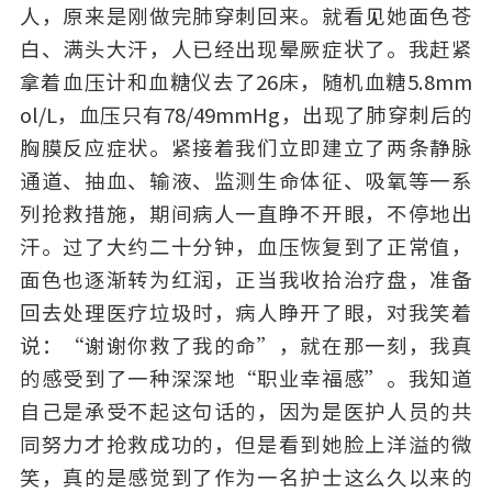
人，原来是刚做完肺穿刺回来。就看见她面色苍
白、满头大汗，人已经出现晕厥症状了。我赶紧
拿着血压计和血糖仪去了26床，随机血糖5.8mm
ol/L，血压只有78/49mmHg，出现了肺穿刺后的
胸膜反应症状。紧接着我们立即建立了两条静脉
通道、抽血、输液、监测生命体征、吸氧等一系
列抢救措施，期间病人一直睁不开眼，不停地出
汗。过了大约二十分钟，血压恢复到了正常值，
面色也逐渐转为红润，正当我收拾治疗盘，准备
回去处理医疗垃圾时，病人睁开了眼，对我笑着
说：“谢谢你救了我的命”，就在那一刻，我真
的感受到了一种深深地“职业幸福感”。我知道
自己是承受不起这句话的，因为是医护人员的共
同努力才抢救成功的，但是看到她脸上洋溢的微
笑，真的是感觉到了作为一名护士这么久以来的