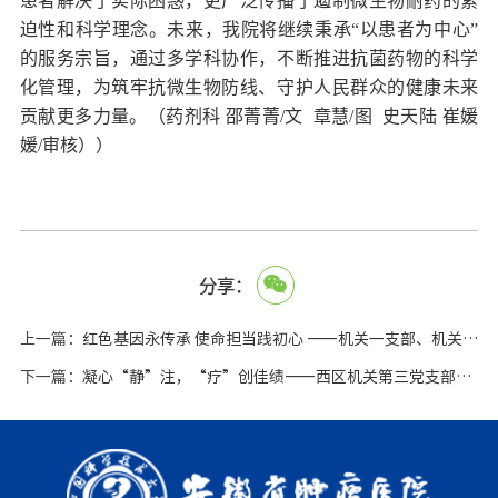
患者解决了实际困惑，更广泛传播了遏制微生物耐药的紧
迫性和科学理念。未来，我院将继续秉承
“
以患者为中心
”
的服务宗旨，通过多学科协作，不断推进抗菌药物的科学
化管理，为筑牢抗微生物防线、守护人民群众的健康未来
贡献更多力量。
（药剂科 邵菁菁
/
文 章慧
/
图 史天陆 崔媛
媛
/
审核））
分享：
上一篇：
红色基因永传承 使命担当践初心 ——机关一支部、机关二支部、综合保障支部联合举办主题党建活动
下一篇：
凝心“静”注，“疗”创佳绩——西区机关第三党支部举办轮转护士静脉留置针输液技能竞赛