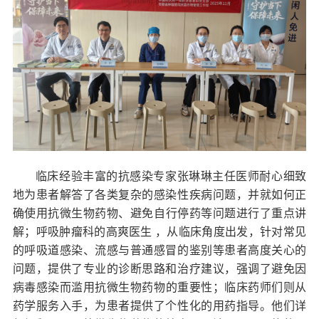
临床
经验丰富的抗感染专家张琳琳主任
医师
耐心细致
地为患者解答了各类复杂的感染性疾病问题，并就如何正
确使用
抗微生物药物
、避免自行停药等问题进行了重点讲
解
；
呼吸肿瘤科的高爽
医生
，从临床角度出发，针对常见
的呼吸道感染、流感与普通感冒的鉴别等患者高度关心的
问题，提供了专业的诊断思路和治疗建议，强调了避免因
病毒感染而滥用抗
微生物药物
的重要性；临床药师
们
则从
药学服务入手，为患者提供了个性化的用药指导。他们详