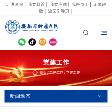
走进医院
|
我要就诊
|
我要应聘
|
我是员工
|
无障碍
版
|
返回引导页
|
党建工作
首页
/
党建工作
/
党建工作
新闻动态