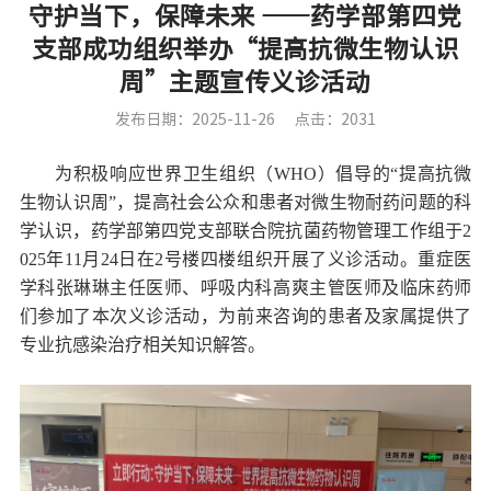
守护当下，保障未来 ——药学部第四党
支部成功组织举办“提高抗微生物认识
周”主题宣传义诊活动
发布日期：2025-11-26
点击：2031
为积极响应世界卫生组织（
WHO
）倡导的
“
提高抗微
生物认识周
”
，提高社会公众和患者对微生物耐药问题的科
学认识，
药学部第四党支部联合
院
抗菌药物管理工作组于
2
025
年
11
月
24
日
在
2
号楼四楼
组织
开展
了义诊活动。
重症医
学科张琳琳主任医师
、呼吸内科高爽
主管医师
及临床药师
们
参加了本次义诊活动，为前来咨询的患者及家属提供了
专业抗感染治疗相关知识解答。