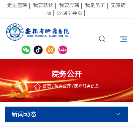
走进医院
|
我要就诊
|
我要应聘
|
我是员工
|
无障碍
版
|
返回引导页
|
院务公开
首页
/
院务公开
/
医疗服务信息
新闻动态