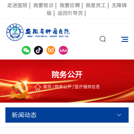
走进医院
|
我要就诊
|
我要应聘
|
我是员工
|
无障碍
版
|
返回引导页
|
院务公开
首页
/
院务公开
/
医疗服务信息
新闻动态