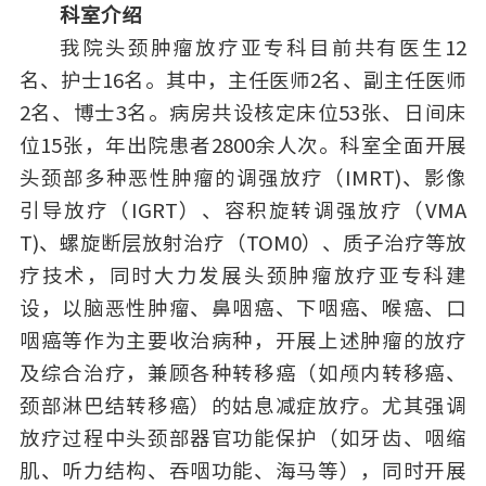
科室介绍
我院头颈肿瘤放疗亚专科目前共有医生12
名、护士16名。其中，主任医师2名、副主任医师
2名、博士3名。病房共设核定床位53张、日间床
位15张，年出院患者2800余人次。科室全面开展
头颈部多种恶性肿瘤的调强放疗（IMRT)、影像
引导放疗（IGRT）、容积旋转调强放疗（VMA
T)、螺旋断层放射治疗（TOM0）、质子治疗等放
疗技术，同时大力发展头颈肿瘤放疗亚专科建
设，以脑恶性肿瘤、鼻咽癌、下咽癌、喉癌、口
咽癌等作为主要收治病种，开展上述肿瘤的放疗
及综合治疗，兼顾各种转移癌（如颅内转移癌、
颈部淋巴结转移癌）的姑息减症放疗。尤其强调
放疗过程中头颈部器官功能保护（如牙齿、咽缩
肌、听力结构、吞咽功能、海马等），同时开展