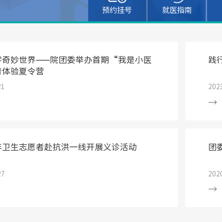
预约挂号
就医指南
学奇妙世界——院团委举办首期“我是小医
践
普体验夏令营
21
202
年卫生志愿者赴抗洪一线开展义诊活动
团
27
202