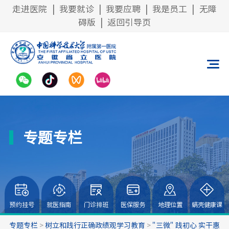
走进医院
|
我要就诊
|
我要应聘
|
我是员工
|
无障
碍版
|
返回引导页
专题专栏
预约挂号
就医指南
门诊排班
医保服务
地理位置
蜗壳健康课
专题专栏
>
树立和践行正确政绩观学习教育
>
"三微" 践初心 实干惠