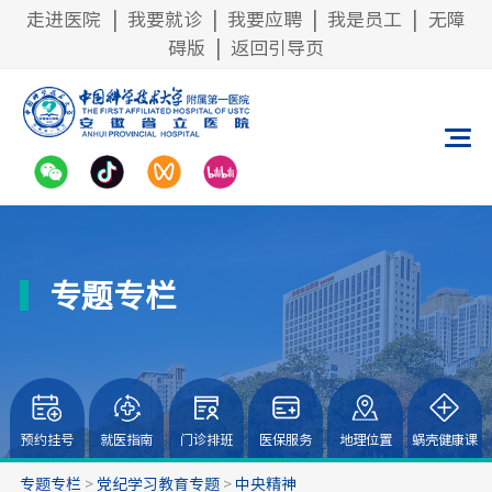
走进医院
|
我要就诊
|
我要应聘
|
我是员工
|
无障
碍版
|
返回引导页
专题专栏
预约挂号
就医指南
门诊排班
医保服务
地理位置
蜗壳健康课
专题专栏
>
党纪学习教育专题
>
中央精神