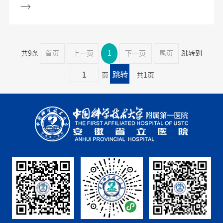
共9条
首页
上一页
1
下一页
尾页
跳转到
页
共1页