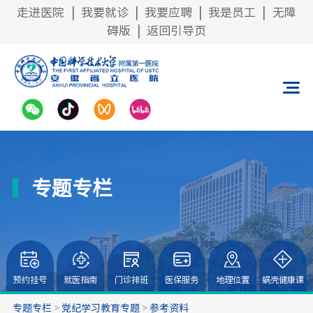
走进医院
|
我要就诊
|
我要应聘
|
我是员工
|
无障
碍版
|
返回引导页
专题专栏
预约挂号
就医指南
门诊排班
医保服务
地理位置
蜗壳健康课
专题专栏
>
党纪学习教育专题
>
参考资料