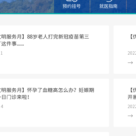
预约挂号
就医指南
文明服务月】88岁老人打完新冠疫苗第三
【
件事......
11
202
文明服务月】怀孕了血糖高怎么办？妊娠期
【
一日门诊来啦！
开
14
202