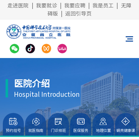
走进医院
|
我要就诊
|
我要应聘
|
我是员工
|
无障
碍版
|
返回引导页
医院介绍
Hospital Introduction
预约挂号
就医指南
门诊排班
医保服务
地理位置
蜗壳健康课