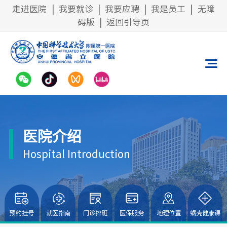
走进医院
|
我要就诊
|
我要应聘
|
我是员工
|
无障
碍版
|
返回引导页
医院介绍
Hospital Introduction
预约挂号
就医指南
门诊排班
医保服务
地理位置
蜗壳健康课