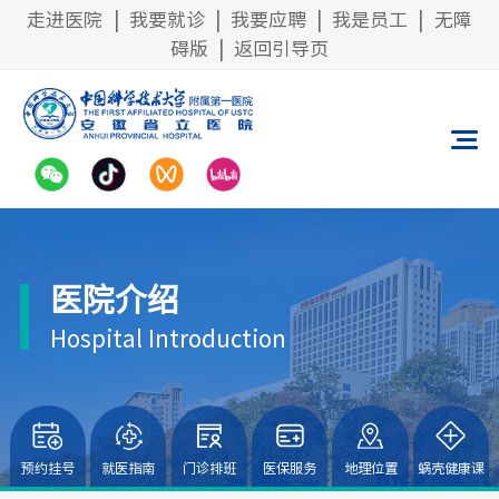
走进医院
|
我要就诊
|
我要应聘
|
我是员工
|
无障
碍版
|
返回引导页
医院介绍
Hospital Introduction
预约挂号
就医指南
门诊排班
医保服务
地理位置
蜗壳健康课