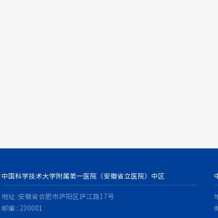
中国科学技术大学附属第一医院（安徽省立医院）中区
地址 :安徽省合肥市庐阳区庐江路17号
邮编 : 230001
邮