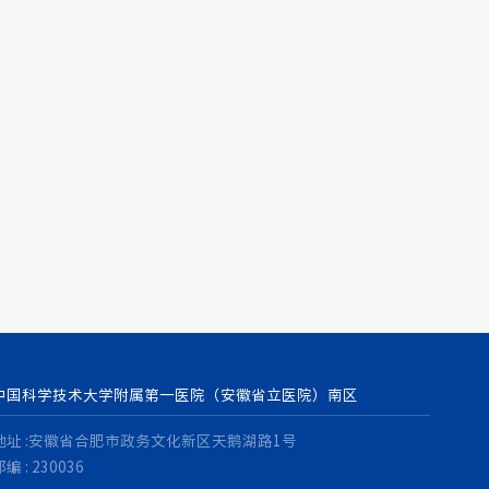
中国科学技术大学附属第一医院（安徽省立医院）南区
地址 :安徽省合肥市政务文化新区天鹅湖路1号
编 : 230036