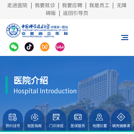
走进医院
|
我要就诊
|
我要应聘
|
我是员工
|
无障
碍版
|
返回引导页
医院介绍
Hospital Introduction
预约挂号
就医指南
门诊排班
医保服务
地理位置
蜗壳健康课