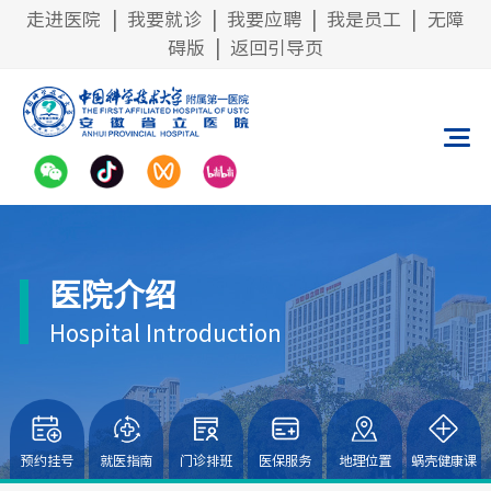
走进医院
|
我要就诊
|
我要应聘
|
我是员工
|
无障
碍版
|
返回引导页
医院介绍
Hospital Introduction
预约挂号
就医指南
门诊排班
医保服务
地理位置
蜗壳健康课