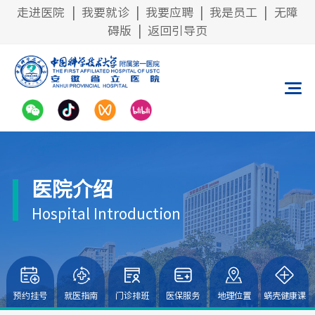
走进医院
|
我要就诊
|
我要应聘
|
我是员工
|
无障
碍版
|
返回引导页
医院介绍
Hospital Introduction
预约挂号
就医指南
门诊排班
医保服务
地理位置
蜗壳健康课