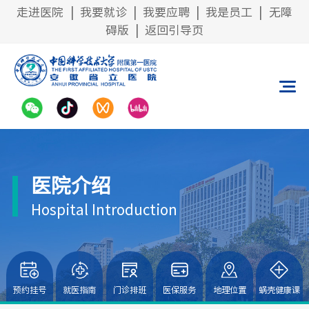
走进医院
|
我要就诊
|
我要应聘
|
我是员工
|
无障
碍版
|
返回引导页
医院介绍
Hospital Introduction
预约挂号
就医指南
门诊排班
医保服务
地理位置
蜗壳健康课