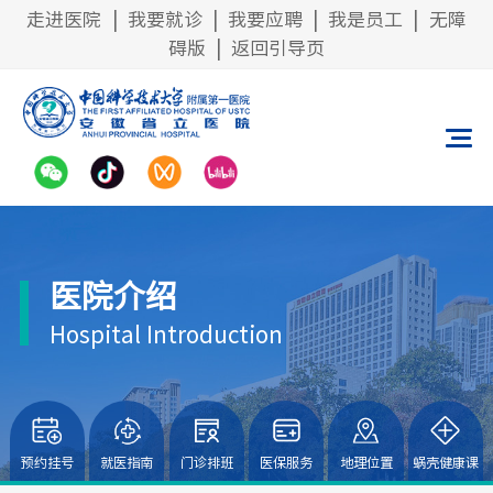
走进医院
|
我要就诊
|
我要应聘
|
我是员工
|
无障
碍版
|
返回引导页
医院介绍
Hospital Introduction
预约挂号
就医指南
门诊排班
医保服务
地理位置
蜗壳健康课