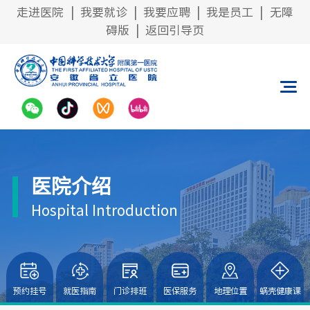
走进医院
|
我要就诊
|
我要应聘
|
我是员工
|
无障
碍版
|
返回引导页
医院介绍
Hospital Introduction
预约挂号
就医指南
门诊排班
医保服务
地理位置
蜗壳健康课