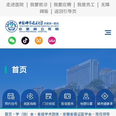
走进医院
|
我要就诊
|
我要应聘
|
我是员工
|
无障
碍版
|
返回引导页
首页
预约挂号
就医指南
门诊排班
医保服务
地理位置
蜗壳健康课
首页
>
学（协）会
>
省级学术团体
>
安徽省循证医学会
>
现任领导