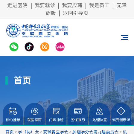
走进医院
|
我要就诊
|
我要应聘
|
我是员工
|
无障
碍版
|
返回引导页
首页
预约挂号
就医指南
门诊排班
医保服务
地理位置
蜗壳健康课
首页
>
学（协）会
>
安徽省医学会
>
肿瘤学分会第九届委员会
>
机