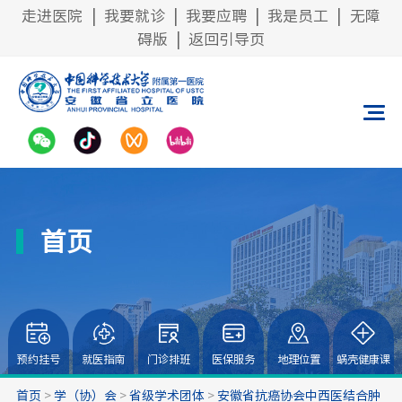
走进医院
|
我要就诊
|
我要应聘
|
我是员工
|
无障
碍版
|
返回引导页
首页
预约挂号
就医指南
门诊排班
医保服务
地理位置
蜗壳健康课
首页
>
学（协）会
>
省级学术团体
>
安徽省抗癌协会中西医结合肿