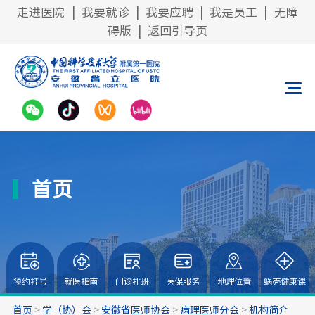
走进医院
|
我要就诊
|
我要应聘
|
我是员工
|
无障
碍版
|
返回引导页
首页
预约挂号
就医指南
门诊排班
医保服务
地理位置
蜗壳健康课
首页
>
学（协）会
>
安徽省医师协会
>
病理医师分会
>
机构简介