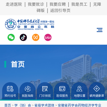
走进医院
|
我要就诊
|
我要应聘
|
我是员工
|
无障
碍版
|
返回引导页
首页
预约挂号
就医指南
门诊排班
医保服务
地理位置
蜗壳健康课
首页
>
学（协）会
>
省级学术团体
>
安徽省药学会药物经济学专业