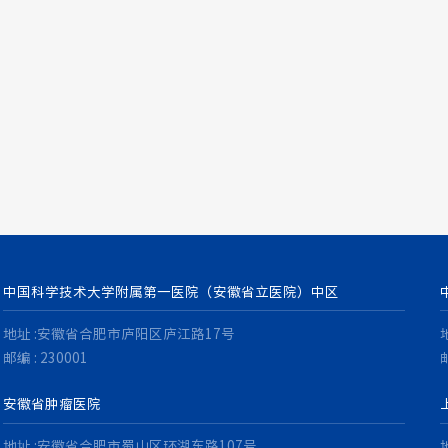
中国科学技术大学附属第一医院（安徽省立医院）中区
地址 :安徽省合肥市庐阳区庐江路17号
邮编 : 230001
邮
安徽省肿瘤医院
地址 :安徽省合肥市蜀山区环湖东路107号