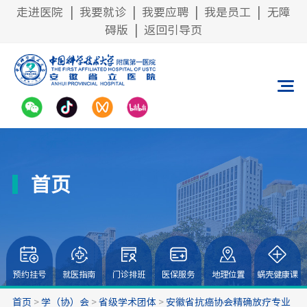
走进医院
|
我要就诊
|
我要应聘
|
我是员工
|
无障
碍版
|
返回引导页
首页
预约挂号
就医指南
门诊排班
医保服务
地理位置
蜗壳健康课
首页
>
学（协）会
>
省级学术团体
>
安徽省抗癌协会精确放疗专业