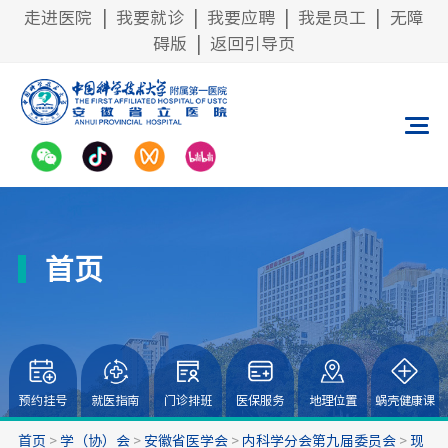
走进医院
|
我要就诊
|
我要应聘
|
我是员工
|
无障
碍版
|
返回引导页
首页
预约挂号
就医指南
门诊排班
医保服务
地理位置
蜗壳健康课
首页
>
学（协）会
>
安徽省医学会
>
内科学分会第九届委员会
>
现