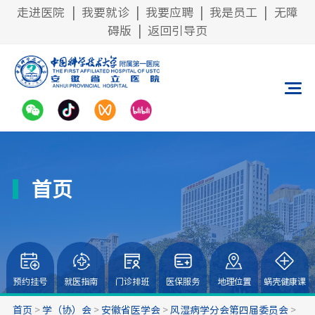
走进医院
|
我要就诊
|
我要应聘
|
我是员工
|
无障
碍版
|
返回引导页
首页
预约挂号
就医指南
门诊排班
医保服务
地理位置
蜗壳健康课
首页
>
学（协）会
>
安徽省医学会
>
风湿病学分会第四届委员会
>