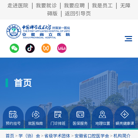
走进医院
|
我要就诊
|
我要应聘
|
我是员工
|
无障
碍版
|
返回引导页
首页
预约挂号
就医指南
门诊排班
医保服务
地理位置
蜗壳健康课
首页
>
学（协）会
>
省级学术团体
>
安徽省口腔医学会
>
机构简介